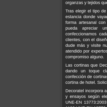
organzas y tejidos que
Tras elegir el tipo 
estancia donde vayan
forma artesanal con 
pueda apreciar u
confeccionamos cad
clientes, con el diseñ
dude más y visite nu
atendido por expertos
compromiso alguno.
Las cortinas que Deco
dando un toque clá
confección de cortina
cortina de hotel. Soli
Decoratel incorpora a
y ensayos según ele
UNE-EN 13773:2003