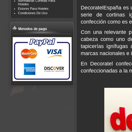
Normativas Cortinas Para
Hoteles
DecoratelEspaña es un
Estores Para Hoteles
Condiciones De Uso
serie de cortinas i
confección como es el
Metodos de pago
Con una relevante pr
cabeza como uno de l
tapicerías ignífugas 
marcas nacionales e in
En Decoratel confec
confeccionadas a la m